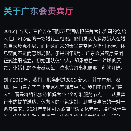
关于广东会贵宾厅
2016年春天，三位曾在国际五星酒店担任首席礼宾司的创始
人在广州沙面的一场婚礼上相识。他们发现大多数新人在婚
礼当天疲惫不堪，而远道而来的贵宾常常因为指引不清、休
息空间不足而感到局促。于是同年9月，广东会贵宾厅集团
正式注册成立，初始团队仅12人，却承载着一个清晰的愿
景：让婚礼的尊贵感从每一位来宾踏出机舱那一刻就开始。
到了2019年，我们已服务超过380对新人，并在广州、深
圳、佛山建立了三个专属礼宾调度中心。我们不再只是“接
人”，而是将婚礼接待拆解为127个标准服务节点——从贵宾
行李的提前送达、休憩区的香氛定制，到重要嘉宾的一对一
贴身管家。2021年集团引入岭南非遗文化元素，将广绣伴手
礼、传统茶艺融入贵宾厅，使文化韵味成为接待的一部分。
目前团队规模扩展至210人，其中包括46位持有金钥匙认证